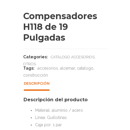
Compensadores
H118 de 19
Pulgadas
Categories:
,
CATÁLOGO ACCESORIOS
OTROS
Tags:
accesorios
,
alcemar
,
catalogo
,
construcción
DESCRIPCIÓN
Descripción del producto
Material: aluminio / acero
Línea: Guillotinas
Caja por: 1 par