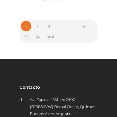
1
2
3
4
…
52
53
54
Next
Contacto
Av. Zapiola 4561 (ex 2400),
(B1883AVW) Bernal Oeste, Quilmes
Buenos Aires, Argentina.