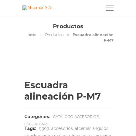
Productos
Inicio
Productos
Escuadra alineación
P-M7
Escuadra
alineación P-M7
Categories:
,
CATÁLOGO ACCESORIOS
ESCUADRAS
Tags:
9309
,
accesorios
,
alcemar
,
ángulos
,
construcción
,
escuadra
,
Escuadra alineación