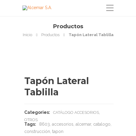
Productos
Inicio
Productos
Tapón Lateral Tablilla
Tapón Lateral
Tablilla
Categories:
,
CATÁLOGO ACCESORIOS
OTROS
Tags:
8603
,
accesorios
,
alcemar
,
catalogo
,
construcción
,
tapon