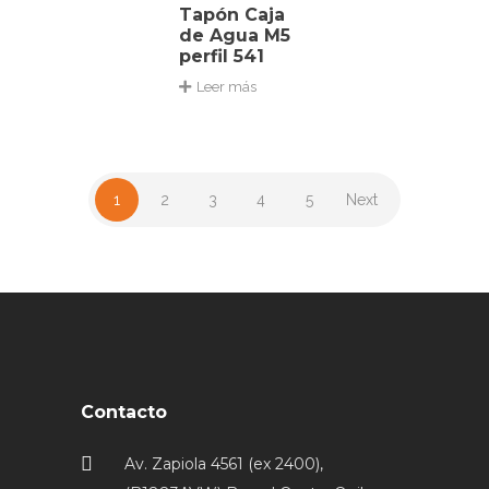
Tapón Caja
de Agua M5
perfil 541
Leer más
1
2
3
4
5
Next
Contacto
Av. Zapiola 4561 (ex 2400),