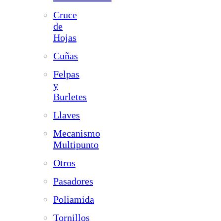
Cruce
de
Hojas
Cuñas
Felpas
y
Burletes
Llaves
Mecanismo
Multipunto
Otros
Pasadores
Poliamida
Tornillos