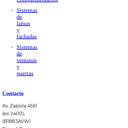
Sistemas
de
lamas
y
fachadas
Sistemas
de
ventanas
y
puertas
Contacto
Av. Zapiola 4561
(ex 2400),
(B1883AVW)