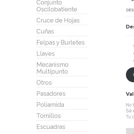
Conjunto
Oscilobatiente
DES
Cruce de Hojas
De
Cuñas
Felpas y Burletes
Llaves
Mecanismo
Multipunto
Otros
Pasadores
Va
Poliamida
No h
Sé 
Tornillos
Tu d
Escuadras