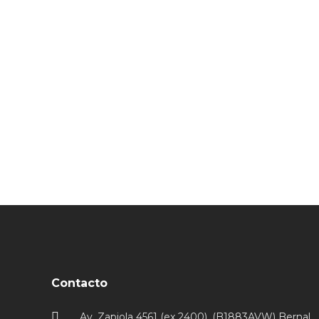
Contacto
Av. Zapiola 4561 (ex 2400), (B1883AVW) Bernal