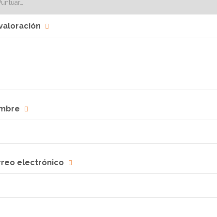
valoración
mbre
rreo electrónico