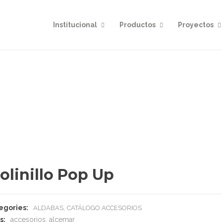
Institucional
Productos
Proyectos
olinillo Pop Up
egories:
,
ALDABAS
CATÁLOGO ACCESORIOS
s:
accesorios
,
alcemar