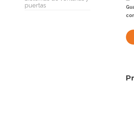
puertas
Gua
co
Pr