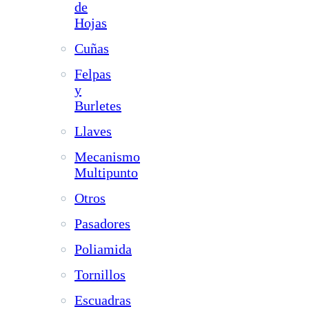
de
Hojas
Cuñas
Felpas
y
Burletes
Llaves
Mecanismo
Multipunto
Otros
Pasadores
Poliamida
Tornillos
Escuadras