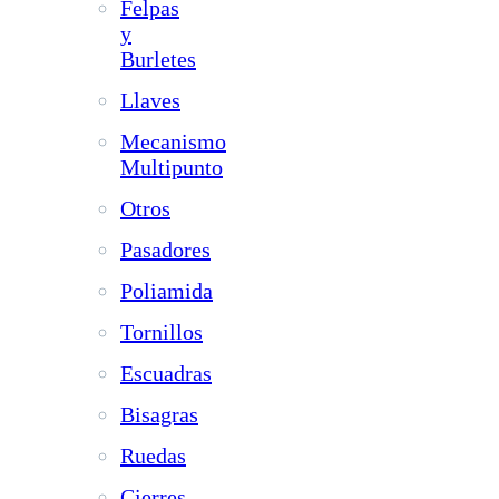
Felpas
y
Burletes
Llaves
Mecanismo
Multipunto
Otros
Pasadores
Poliamida
Tornillos
Escuadras
Bisagras
Ruedas
Cierres