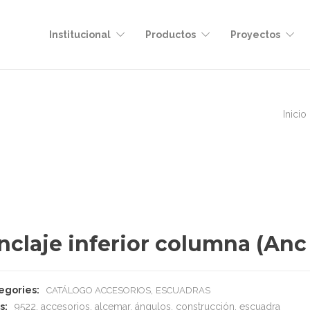
Institucional
Productos
Proyectos
Inicio
nclaje inferior columna (Anc
egories:
,
CATÁLOGO ACCESORIOS
ESCUADRAS
s:
9522
,
accesorios
,
alcemar
,
ángulos
,
construcción
,
escuadra