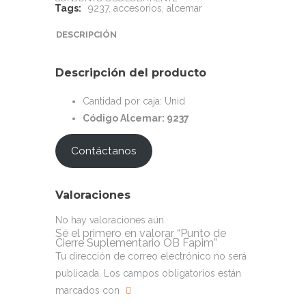
Tags:
9237
,
accesorios
,
alcemar
DESCRIPCIÓN
Descripción del producto
Cantidad por caja: Unid
Código Alcemar: 9237
Contáctanos
Valoraciones
No hay valoraciones aún.
Sé el primero en valorar “Punto de
Cierre Suplementario OB Fapim”
Tu dirección de correo electrónico no será
publicada.
Los campos obligatorios están
marcados con