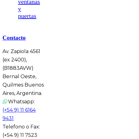
ventanas
y
puertas
Contacto
Av. Zapiola 4561
(ex 2400),
(B1883AVW)
Bernal Oeste,
Quilmes Buenos
Aires, Argentina.
Whatsapp:
(+54 9) 11 6164
9431
Telefono o Fax:
(+54 9) 11 7523