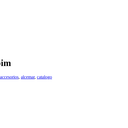
pim
accesorios
,
alcemar
,
catalogo