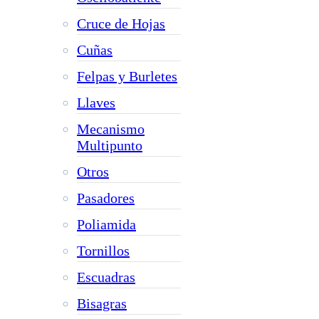
Cruce de Hojas
Cuñas
Felpas y Burletes
Llaves
Mecanismo
Multipunto
Otros
Pasadores
Poliamida
Tornillos
Escuadras
Bisagras