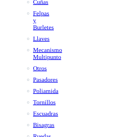
Cuñas
Felpas
y
Burletes
Llaves
Mecanismo
Multipunto
Otros
Pasadores
Poliamida
Tornillos
Escuadras
Bisagras
Ruedas