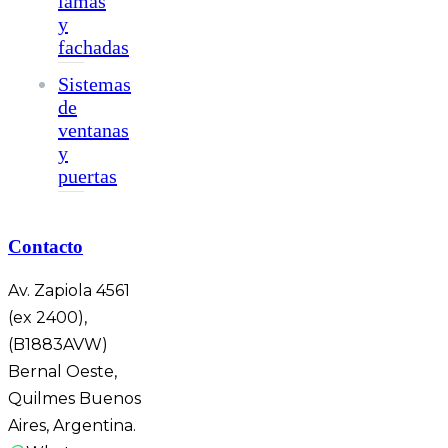
lamas
y
fachadas
Sistemas
de
ventanas
y
puertas
Contacto
Av. Zapiola 4561
(ex 2400),
(B1883AVW)
Bernal Oeste,
Quilmes Buenos
Aires, Argentina.