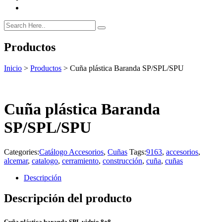
Productos
Inicio
>
Productos
>
Cuña plástica Baranda SP/SPL/SPU
Cuña plástica Baranda
SP/SPL/SPU
Categories:
Catálogo Accesorios
,
Cuñas
Tags:
9163
,
accesorios
,
alcemar
,
catalogo
,
cerramiento
,
construcción
,
cuña
,
cuñas
Descripción
Descripción del producto
Cuña plástica baranda SPL vidrio 8+8