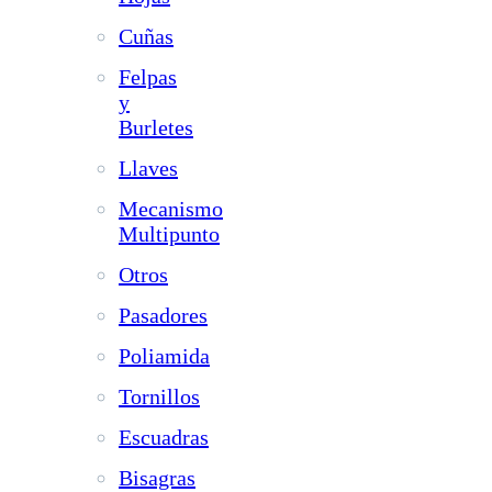
Cuñas
Felpas
y
Burletes
Llaves
Mecanismo
Multipunto
Otros
Pasadores
Poliamida
Tornillos
Escuadras
Bisagras