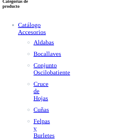
Categorías de
producto
Catálogo
Accesorios
Aldabas
Bocallaves
Conjunto
Oscilobatiente
Cruce
de
Hojas
Cuñas
Felpas
y
Burletes