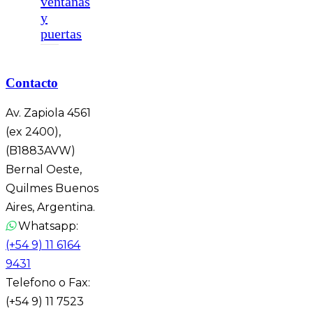
ventanas
y
puertas
Contacto
Av. Zapiola 4561
(ex 2400),
(B1883AVW)
Bernal Oeste,
Quilmes Buenos
Aires, Argentina.
Whatsapp:
(+54 9) 11 6164
9431
Telefono o Fax:
(+54 9) 11 7523