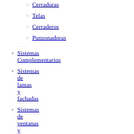
Cerraduras
Telas
Cerraderos
Punzonadoras
Sistemas
Complementarios
Sistemas
de
lamas
y
fachadas
Sistemas
de
ventanas
y