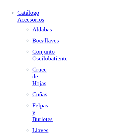
Catálogo
Accesorios
Aldabas
Bocallaves
Conjunto
Oscilobatiente
Cruce
de
Hojas
Cuñas
Felpas
y
Burletes
Llaves