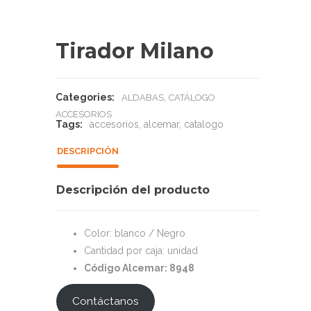
Tirador Milano
Categories:
,
ALDABAS
CATÁLOGO
ACCESORIOS
Tags:
accesorios
,
alcemar
,
catalogo
DESCRIPCIÓN
Descripción del producto
Color: blanco / Negro
Cantidad por caja: unidad
Código Alcemar: 8948
Contáctanos