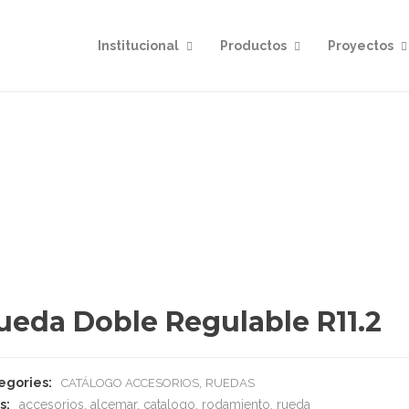
Institucional
Productos
Proyectos
ueda Doble Regulable R11.2
egories:
,
CATÁLOGO ACCESORIOS
RUEDAS
s:
accesorios
,
alcemar
,
catalogo
,
rodamiento
,
rueda