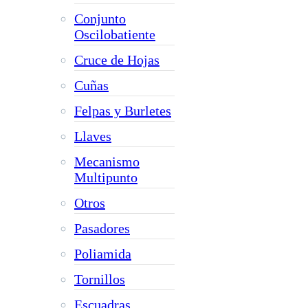
Conjunto
Oscilobatiente
Cruce de Hojas
Cuñas
Felpas y Burletes
Llaves
Mecanismo
Multipunto
Otros
Pasadores
Poliamida
Tornillos
Escuadras