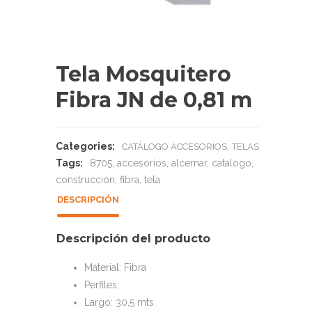
Tela Mosquitero
Fibra JN de 0,81 m
Categories:
,
CATÁLOGO ACCESORIOS
TELAS
Tags:
8705
,
accesorios
,
alcemar
,
catalogo
,
construcción
,
fibra
,
tela
DESCRIPCIÓN
Descripción del producto
Material: Fibra
Perfiles:
Largo: 30,5 mts.