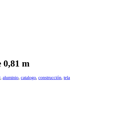
e 0,81 m
r
,
aluminio
,
catalogo
,
construcción
,
tela