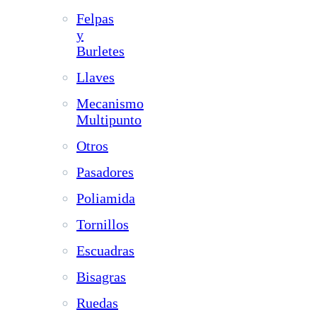
Felpas
y
Burletes
Llaves
Mecanismo
Multipunto
Otros
Pasadores
Poliamida
Tornillos
Escuadras
Bisagras
Ruedas