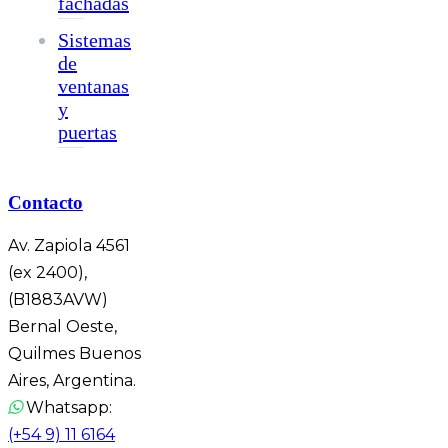
fachadas
Sistemas
de
ventanas
y
puertas
Contacto
Av. Zapiola 4561
(ex 2400),
(B1883AVW)
Bernal Oeste,
Quilmes Buenos
Aires, Argentina.
Whatsapp:
(+54 9) 11 6164