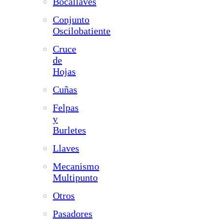
Bocallaves
Conjunto
Oscilobatiente
Cruce
de
Hojas
Cuñas
Felpas
y
Burletes
Llaves
Mecanismo
Multipunto
Otros
Pasadores