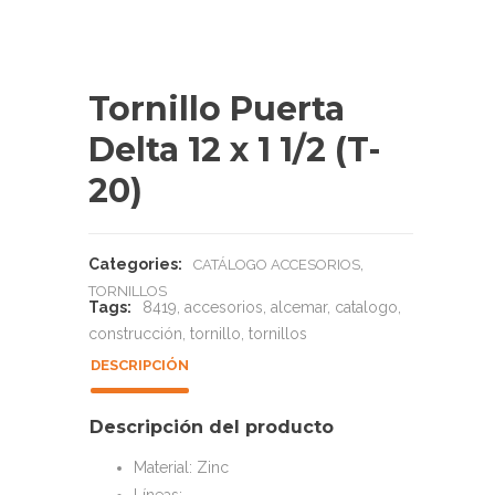
Tornillo Puerta
Delta 12 x 1 1/2 (T-
20)
Categories:
,
CATÁLOGO ACCESORIOS
TORNILLOS
Tags:
8419
,
accesorios
,
alcemar
,
catalogo
,
construcción
,
tornillo
,
tornillos
DESCRIPCIÓN
Descripción del producto
Material: Zinc
Líneas: