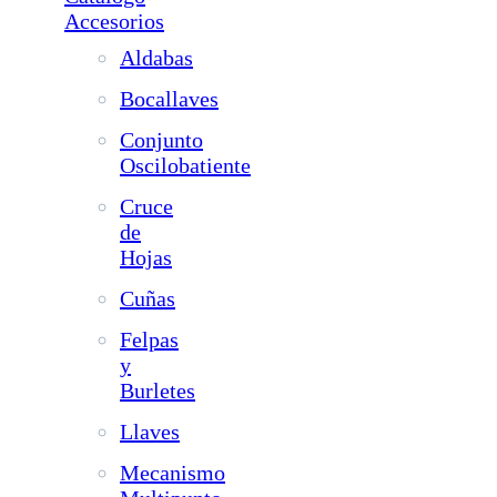
Accesorios
Aldabas
Bocallaves
Conjunto
Oscilobatiente
Cruce
de
Hojas
Cuñas
Felpas
y
Burletes
Llaves
Mecanismo