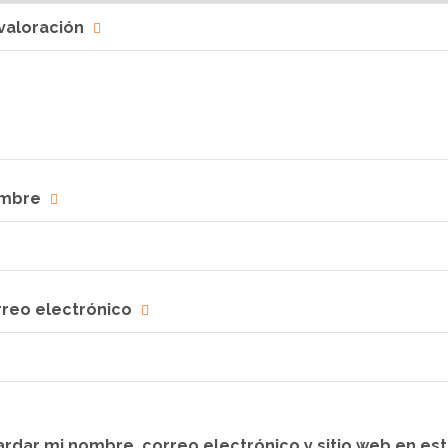
valoración
mbre
rreo electrónico
rdar mi nombre, correo electrónico y sitio web en es