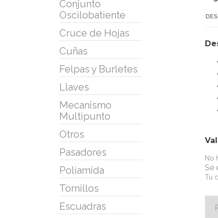
Conjunto
Oscilobatiente
DES
Cruce de Hojas
De
Cuñas
Felpas y Burletes
Llaves
Mecanismo
Multipunto
Otros
Va
Pasadores
No h
Sé 
Poliamida
Tu d
Tornillos
Escuadras