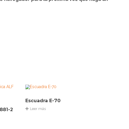
Escuadra E-70
Leer más
 881-2