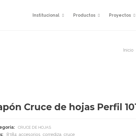
Institucional
Productos
Proyectos
Inicio
apón Cruce de hojas Perfil 10
egoría:
CRUCE DE HOJAS
s:
8384
,
accesorios
,
corrediza
,
cruce