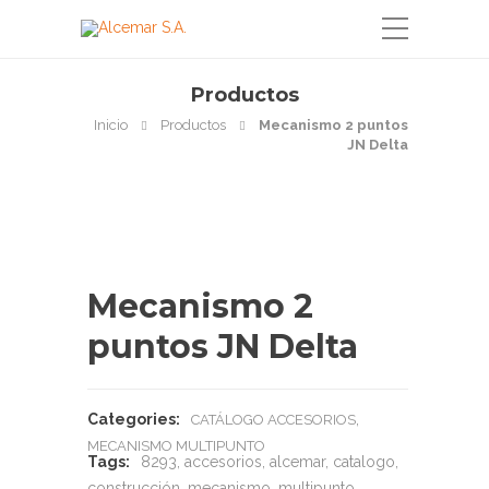
Productos
Inicio
Productos
Mecanismo 2 puntos
JN Delta
Mecanismo 2
puntos JN Delta
Categories:
,
CATÁLOGO ACCESORIOS
MECANISMO MULTIPUNTO
Tags:
8293
,
accesorios
,
alcemar
,
catalogo
,
construcción
,
mecanismo
,
multipunto
,