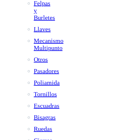
Felpas
y
Burletes
Llaves
Mecanismo
Multipunto
Otros
Pasadores
Poliamida
Tornillos
Escuadras
Bisagras
Ruedas