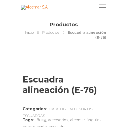
Productos
Inicio
Productos
Escuadra alineación
(E-76)
Escuadra
alineación (E-76)
Categories:
,
CATÁLOGO ACCESORIOS
ESCUADRAS
Tags:
8049
,
accesorios
,
alcemar
,
ángulos
,
construcción
,
escuadra