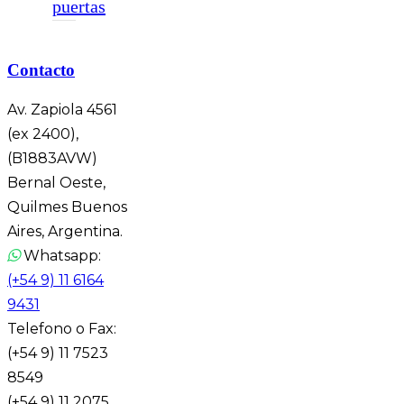
puertas
Contacto
Av. Zapiola 4561
(ex 2400),
(B1883AVW)
Bernal Oeste,
Quilmes Buenos
Aires, Argentina.
Whatsapp:
(+54 9) 11 6164
9431
Telefono o Fax:
(+54 9) 11 7523
8549
(+54 9) 11 2075