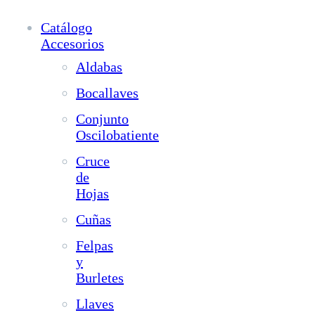
Catálogo
Accesorios
Aldabas
Bocallaves
Conjunto
Oscilobatiente
Cruce
de
Hojas
Cuñas
Felpas
y
Burletes
Llaves