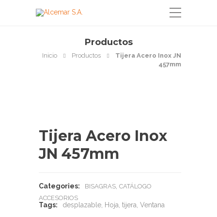
Productos
Inicio
Productos
Tijera Acero Inox JN
457mm
Tijera Acero Inox
JN 457mm
Categories:
,
BISAGRAS
CATÁLOGO
ACCESORIOS
Tags:
desplazable
,
Hoja
,
tijera
,
Ventana