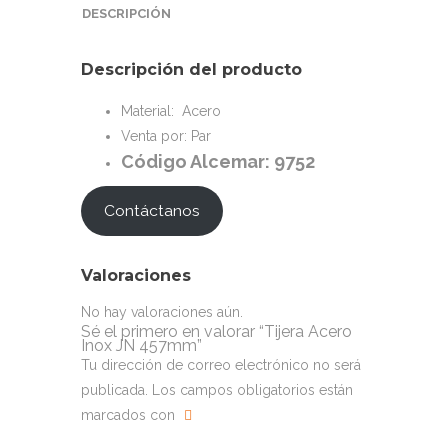
DESCRIPCIÓN
Descripción del producto
Material: Acero
Venta por: Par
Código Alcemar: 9752
Contáctanos
Valoraciones
No hay valoraciones aún.
Sé el primero en valorar “Tijera Acero
Inox JN 457mm”
Tu dirección de correo electrónico no será
publicada.
Los campos obligatorios están
marcados con