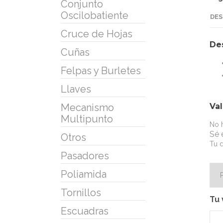
Conjunto
Oscilobatiente
DES
Cruce de Hojas
De
Cuñas
Felpas y Burletes
Llaves
Va
Mecanismo
Multipunto
No h
Sé 
Otros
Tu d
Pasadores
Poliamida
Tornillos
Tu 
Escuadras