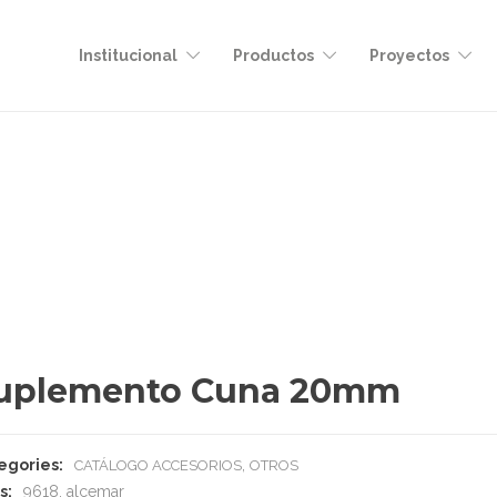
Institucional
Productos
Proyectos
uplemento Cuna 20mm
egories:
,
CATÁLOGO ACCESORIOS
OTROS
s:
9618
,
alcemar