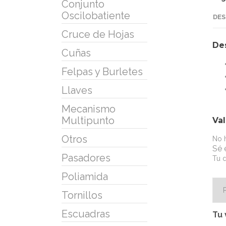
Conjunto
Oscilobatiente
DES
Cruce de Hojas
De
Cuñas
Felpas y Burletes
Llaves
Mecanismo
Multipunto
Va
Otros
No h
Sé 
Pasadores
Tu d
Poliamida
Tornillos
Escuadras
Tu 