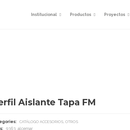
Institucional
Productos
Proyectos
erfil Aislante Tapa FM
egories:
,
CATÁLOGO ACCESORIOS
OTROS
s:
9363
,
alcemar