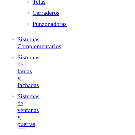
Telas
Cerraderos
Punzonadoras
Sistemas
Complementarios
Sistemas
de
lamas
y
fachadas
Sistemas
de
ventanas
y
puertas