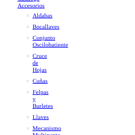
Accesorios
Aldabas
Bocallaves
Conjunto
Oscilobatiente
Cruce
de
Hojas
Cuñas
Felpas
y
Burletes
Llaves
Mecanismo
Multipunto