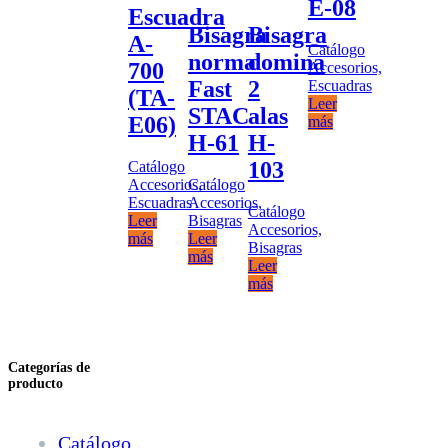
E-08
Escuadra
Bisagra
Bisagra
A-
Catálogo
norma
domina
700
Accesorios,
Fast
2
Escuadras
(TA-
Leer
STAC
alas
E06)
más
H-61
H-
103
Catálogo
Accesorios,
Catálogo
Escuadras
Accesorios,
Catálogo
Leer
Bisagras
Accesorios,
más
Leer
Bisagras
más
Leer
más
Categorías de
producto
Catálogo