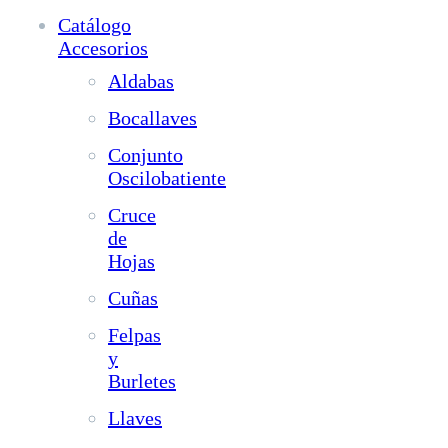
Catálogo
Accesorios
Aldabas
Bocallaves
Conjunto
Oscilobatiente
Cruce
de
Hojas
Cuñas
Felpas
y
Burletes
Llaves