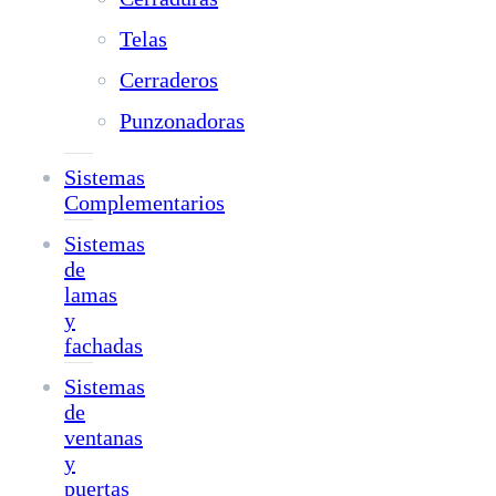
Telas
Cerraderos
Punzonadoras
Sistemas
Complementarios
Sistemas
de
lamas
y
fachadas
Sistemas
de
ventanas
y
puertas