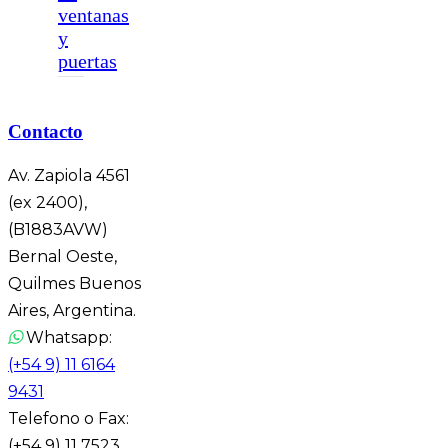
ventanas
y
puertas
Contacto
Av. Zapiola 4561
(ex 2400),
(B1883AVW)
Bernal Oeste,
Quilmes Buenos
Aires, Argentina.
Whatsapp:
(+54 9) 11 6164
9431
Telefono o Fax:
(+54 9) 11 7523