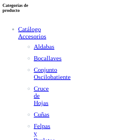
Categorías de
producto
Catálogo
Accesorios
Aldabas
Bocallaves
Conjunto
Oscilobatiente
Cruce
de
Hojas
Cuñas
Felpas
y