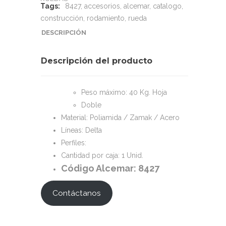
Tags:
8427
,
accesorios
,
alcemar
,
catalogo
,
construcción
,
rodamiento
,
rueda
DESCRIPCIÓN
Descripción del producto
Peso máximo: 40 Kg. Hoja
Doble
Material: Poliamida / Zamak / Acero
Líneas: Delta
Perfiles:
Cantidad por caja: 1 Unid.
Código Alcemar: 8427
Contáctanos