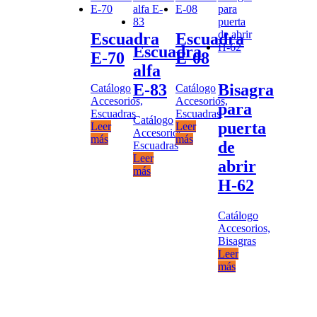
Escuadra
Escuadra
Escuadra
E-70
E-08
alfa
E-83
Bisagra
Catálogo
Catálogo
Accesorios,
Accesorios,
para
Escuadras
Escuadras
Catálogo
puerta
Leer
Leer
Accesorios,
más
más
de
Escuadras
Leer
abrir
más
H-62
Catálogo
Accesorios,
Bisagras
Leer
más