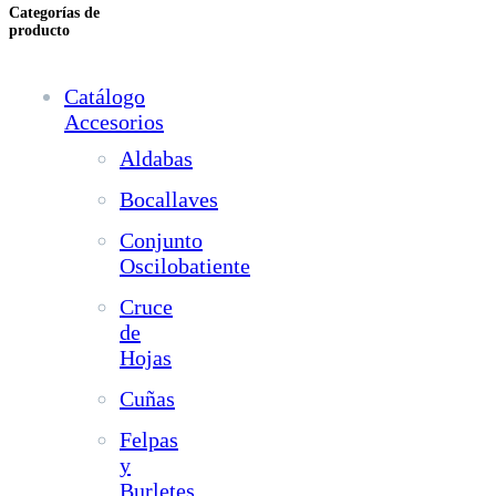
Categorías de
producto
Catálogo
Accesorios
Aldabas
Bocallaves
Conjunto
Oscilobatiente
Cruce
de
Hojas
Cuñas
Felpas
y
Burletes