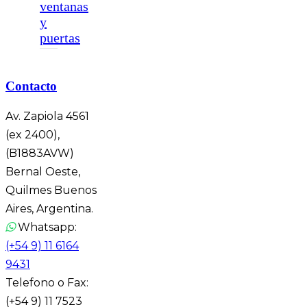
ventanas
y
puertas
Contacto
Av. Zapiola 4561
(ex 2400),
(B1883AVW)
Bernal Oeste,
Quilmes Buenos
Aires, Argentina.
Whatsapp:
(+54 9) 11 6164
9431
Telefono o Fax:
(+54 9) 11 7523