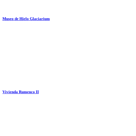
Museo de Hielo Glaciarium
Vivienda Rumenco II