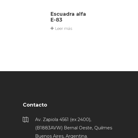
Escuadra alfa
E-83
Leer más
Contacto
Av. Zapiola 4561 (ex 2400),
(B1883AVW) Bernal Oeste, Quilmes
Buenos Aires, Argentina.