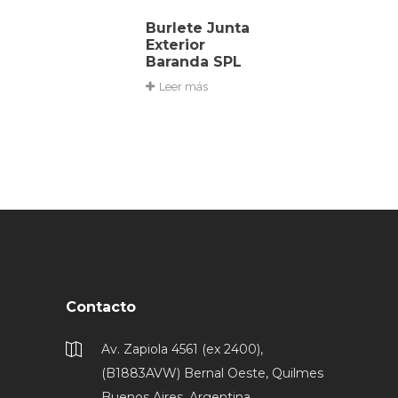
Burlete Junta
Exterior
Baranda SPL
Leer más
Contacto
Av. Zapiola 4561 (ex 2400),
(B1883AVW) Bernal Oeste, Quilmes
Buenos Aires, Argentina.